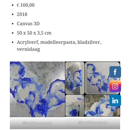
€ 100,00
2018
Canvas 3D
50 x 50 x 3,5 cm
Acrylverf, modelleerpasta, bladzilver,
vernislaag
©heidihaanepen
©heidihaanepen