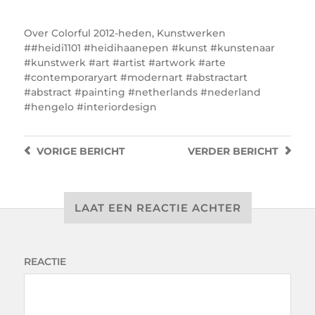
Over
Colorful 2012-heden
,
Kunstwerken
#heidi1101 #heidihaanepen #kunst #kunstenaar
#kunstwerk #art #artist #artwork #arte
#contemporaryart #modernart #abstractart
#abstract #painting #netherlands #nederland
#hengelo #interiordesign
VORIGE
BERICHT
VERDER
BERICHT
LAAT EEN REACTIE ACHTER
REACTIE