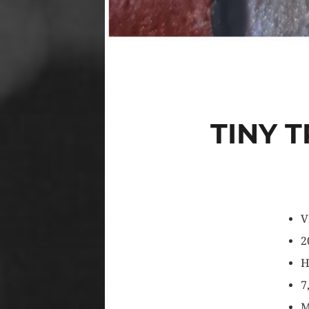
TINY 
V
2
H
7
M