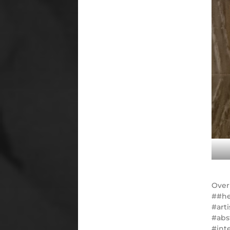
Ove
#he
#art
#abs
#int