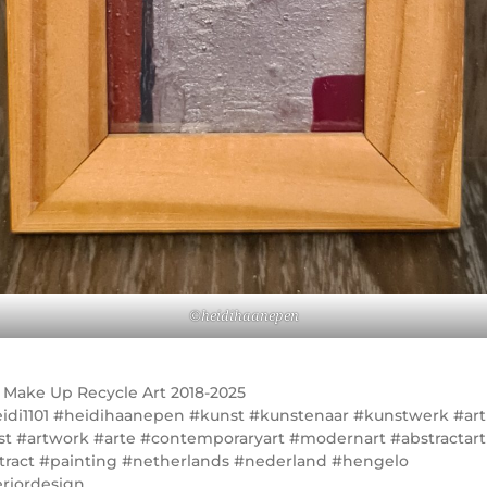
©heidihaanepen
r
Make Up Recycle Art 2018-2025
idi1101 #heidihaanepen #kunst #kunstenaar #kunstwerk #art
ist #artwork #arte #contemporaryart #modernart #abstractart
tract #painting #netherlands #nederland #hengelo
eriordesign