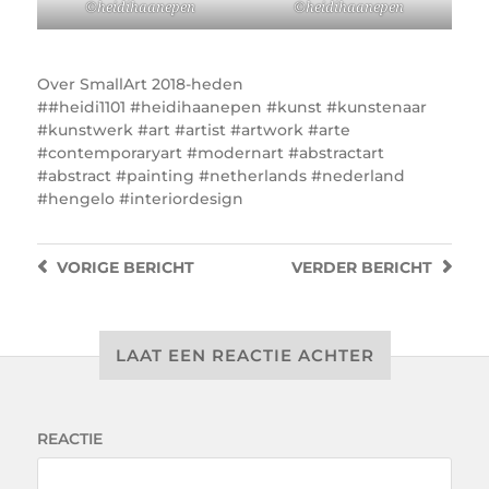
©heidihaanepen
©heidihaanepen
Over
SmallArt 2018-heden
#heidi1101 #heidihaanepen #kunst #kunstenaar
#kunstwerk #art #artist #artwork #arte
#contemporaryart #modernart #abstractart
#abstract #painting #netherlands #nederland
#hengelo #interiordesign
VORIGE
BERICHT
VERDER
BERICHT
LAAT EEN REACTIE ACHTER
REACTIE