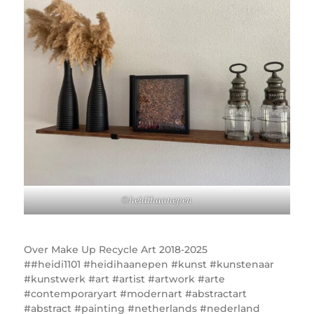
©heidihaanepen
Over
Make Up Recycle Art 2018-2025
#heidi1101 #heidihaanepen #kunst #kunstenaar
#kunstwerk #art #artist #artwork #arte
#contemporaryart #modernart #abstractart
#abstract #painting #netherlands #nederland