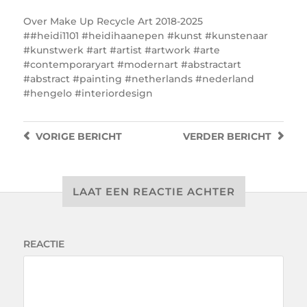
Over
Make Up Recycle Art 2018-2025
#heidi1101 #heidihaanepen #kunst #kunstenaar
#kunstwerk #art #artist #artwork #arte
#contemporaryart #modernart #abstractart
#abstract #painting #netherlands #nederland
#hengelo #interiordesign
VORIGE
BERICHT
VERDER
BERICHT
LAAT EEN REACTIE ACHTER
REACTIE