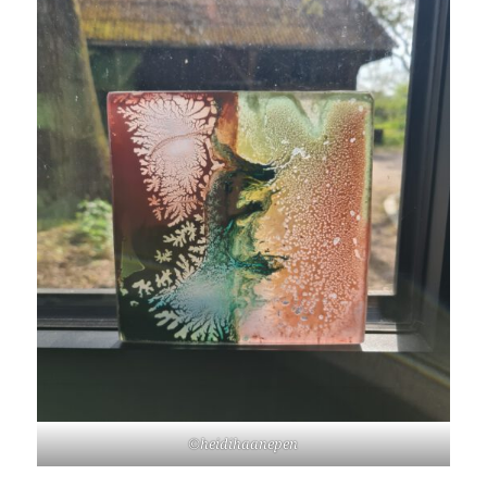
©heidihaanepen