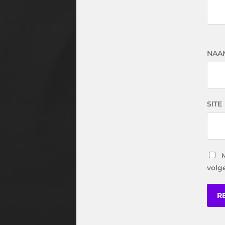
NAA
SITE
volg