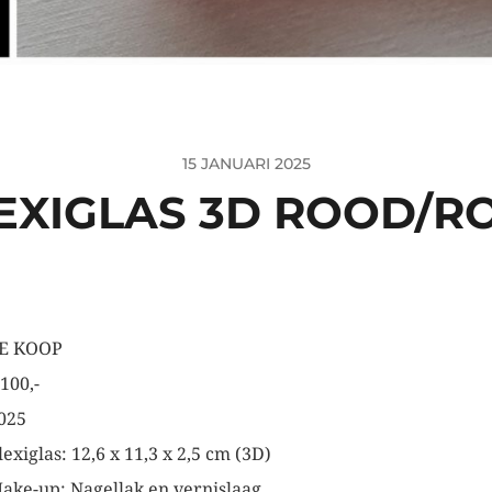
15 JANUARI 2025
EXIGLAS 3D ROOD/R
E KOOP
 100,-
025
lexiglas: 12,6 x 11,3 x 2,5 cm (3D)
ake-up: Nagellak en vernislaag