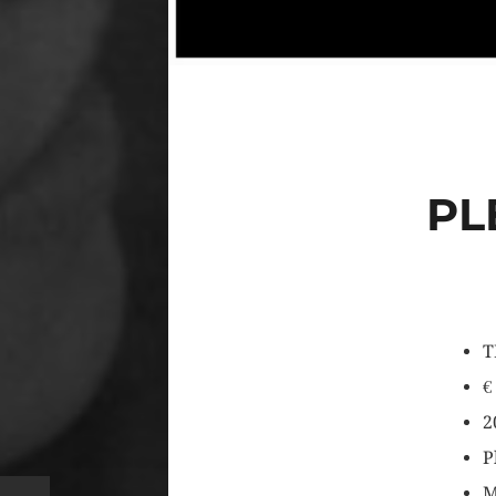
PL
T
€
2
P
M