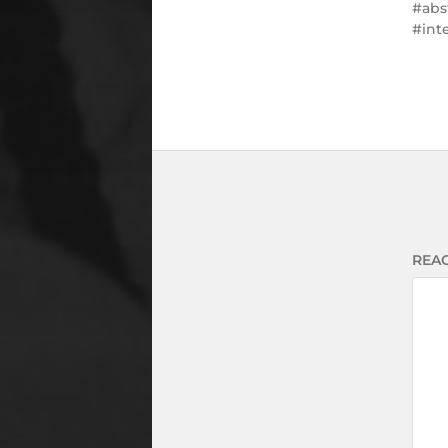
#abs
#int
REAC