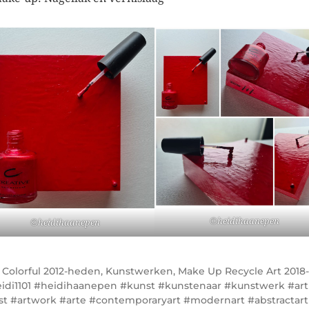
©heidihaanepen
©heidihaanepen
r
Colorful 2012-heden
,
Kunstwerken
,
Make Up Recycle Art 2018
idi1101 #heidihaanepen #kunst #kunstenaar #kunstwerk #art
ist #artwork #arte #contemporaryart #modernart #abstractart