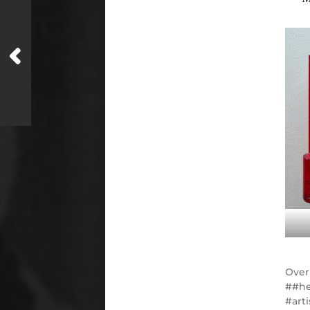
Ove
#he
#art