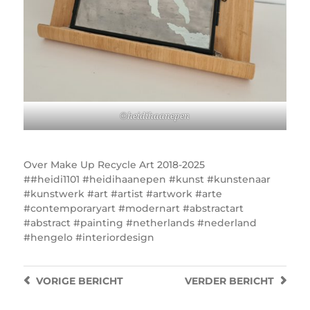
©heidihaanepen
Over
Make Up Recycle Art 2018-2025
#heidi1101 #heidihaanepen #kunst #kunstenaar
#kunstwerk #art #artist #artwork #arte
#contemporaryart #modernart #abstractart
#abstract #painting #netherlands #nederland
#hengelo #interiordesign
VORIGE
BERICHT
VERDER
BERICHT