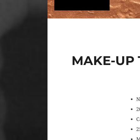
MAKE-UP 
N
2
C
2
M