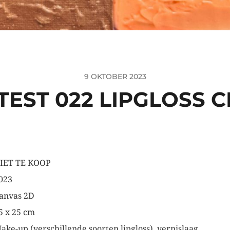
9 OKTOBER 2023
TEST 022 LIPGLOSS 
IET TE KOOP
023
anvas 2D
5 x 25 cm
ake-up (verschillende soorten lipgloss), vernislaag