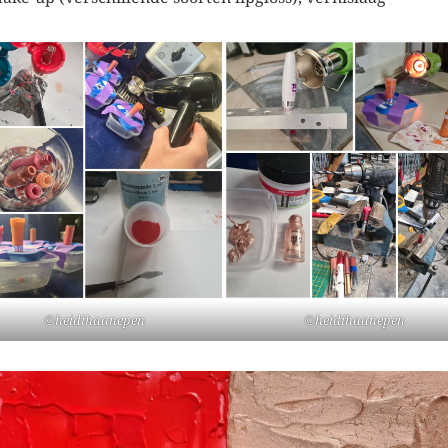
©heidihaanepen
©heidihaanepen