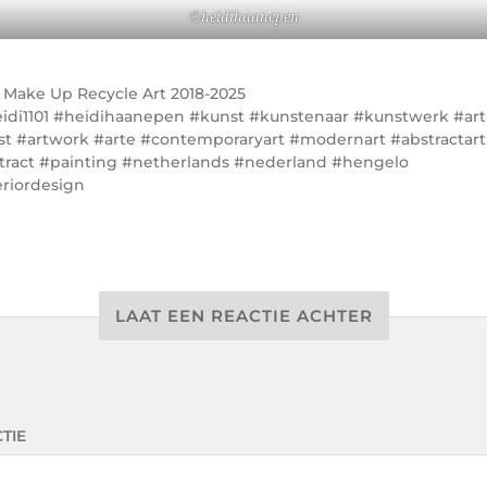
©heidihaanepen
r
Make Up Recycle Art 2018-2025
idi1101 #heidihaanepen #kunst #kunstenaar #kunstwerk #art
ist #artwork #arte #contemporaryart #modernart #abstractart
tract #painting #netherlands #nederland #hengelo
eriordesign
LAAT EEN REACTIE ACHTER
TIE