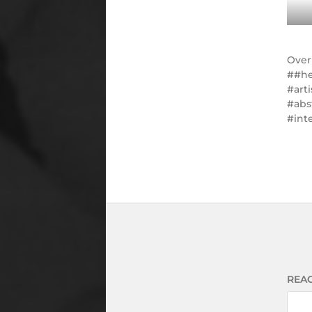
Ove
#he
#art
#abs
#int
REAC