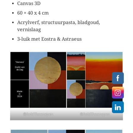
Canvas 3D
60 × 40 x 4 cm
Acrylverf, structuurpasta, bladgoud,
vernislaag
3-luik met Eostra & Astraeus
©heidihaanepen
©heidihaanepen