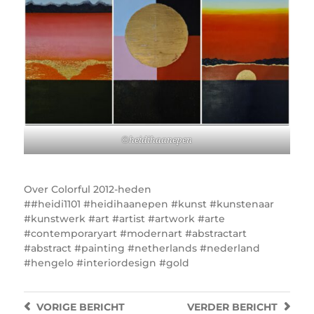
©heidihaanepen
Over
Colorful 2012-heden
#heidi1101 #heidihaanepen #kunst #kunstenaar
#kunstwerk #art #artist #artwork #arte
#contemporaryart #modernart #abstractart
#abstract #painting #netherlands #nederland
#hengelo #interiordesign #gold
VORIGE
BERICHT
VERDER
BERICHT