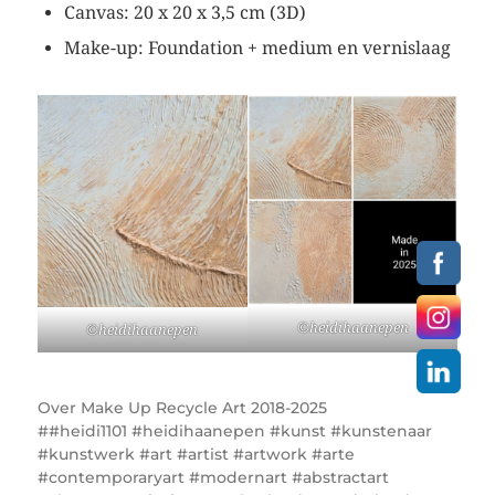
Canvas: 20 x 20 x 3,5 cm (3D)
Make-up: Foundation + medium en vernislaag
©heidihaanepen
©heidihaanepen
Over
Make Up Recycle Art 2018-2025
#heidi1101 #heidihaanepen #kunst #kunstenaar
#kunstwerk #art #artist #artwork #arte
#contemporaryart #modernart #abstractart