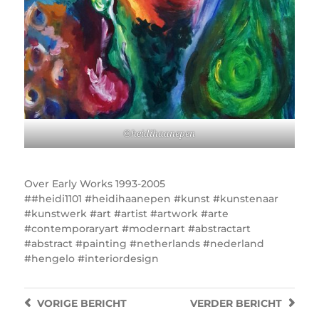
©heidihaanepen
Over
Early Works 1993-2005
#heidi1101 #heidihaanepen #kunst #kunstenaar
#kunstwerk #art #artist #artwork #arte
#contemporaryart #modernart #abstractart
#abstract #painting #netherlands #nederland
#hengelo #interiordesign
VORIGE
BERICHT
VERDER
BERICHT