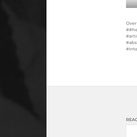
Ove
#he
#art
#abs
#int
REAC