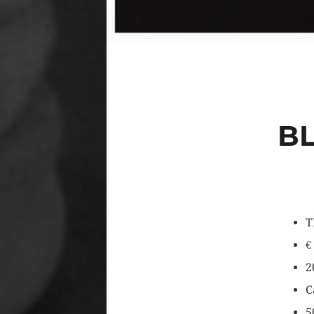
B
T
€
2
C
5