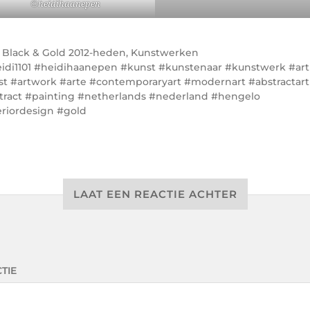
©heidihaanepen
r
Black & Gold 2012-heden
,
Kunstwerken
idi1101 #heidihaanepen #kunst #kunstenaar #kunstwerk #art
ist #artwork #arte #contemporaryart #modernart #abstractart
tract #painting #netherlands #nederland #hengelo
eriordesign #gold
LAAT EEN REACTIE ACHTER
TIE