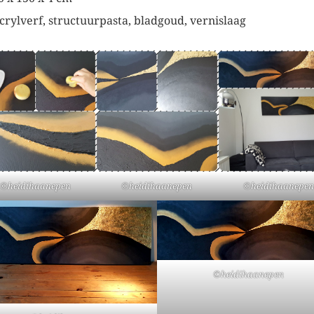
crylverf, structuurpasta, bladgoud, vernislaag
©heidihaanepen
©heidihaanepen
©heidihaanepen
©heidihaanepen