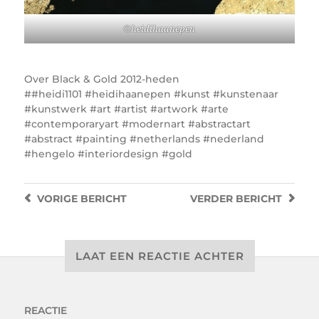
©heidihaanepen
Over
Black & Gold 2012-heden
#heidi1101 #heidihaanepen #kunst #kunstenaar
#kunstwerk #art #artist #artwork #arte
#contemporaryart #modernart #abstractart
#abstract #painting #netherlands #nederland
#hengelo #interiordesign #gold
VORIGE
BERICHT
VERDER
BERICHT
LAAT EEN REACTIE ACHTER
REACTIE