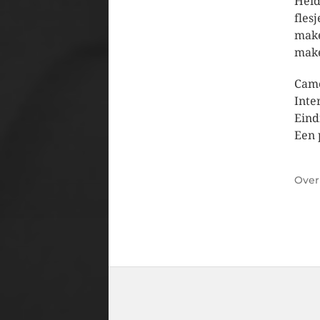
Heid
fles
make
make
Came
Inte
Eind
Een 
Ove