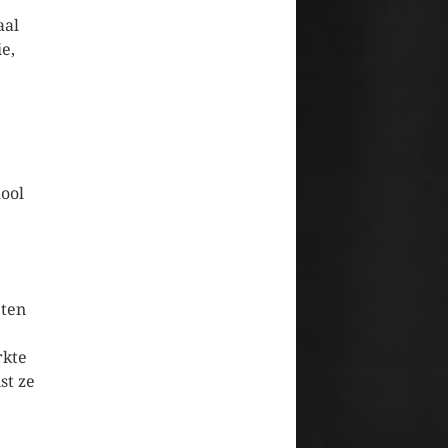
aal
e,
ool
eten
rkte
st ze