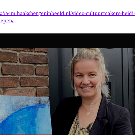
s://a4m.haaksbergeninbeeld.nl/video-cultuurmakers-heidi-
epen/