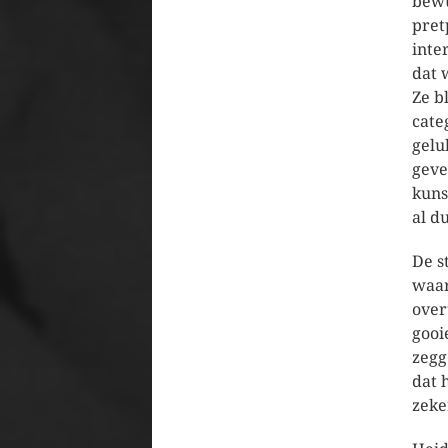
bewu
pret
inte
dat 
Ze b
cate
gelu
geve
kuns
al d
De s
waar
over
gooi
zegg
dat 
zeke