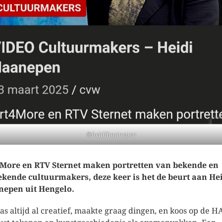
©heidihaanepen
More en RTV Sternet maken portretten van bekende en
kende cultuurmakers, deze keer is het de beurt aan He
epen uit Hengelo.
as altijd al creatief, maakte graag dingen, en koos op de 