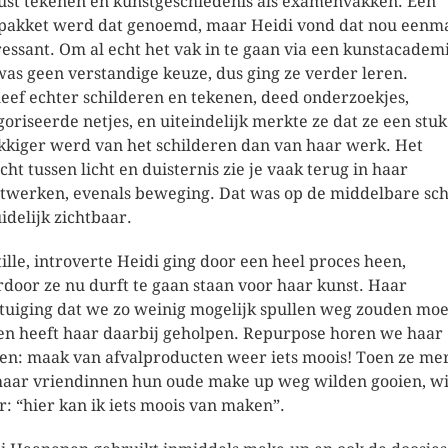
st tekenen en kunstgeschiedenis als examenvakken. Een
pakket werd dat genoemd, maar Heidi vond dat nou eenm
ressant. Om al echt het vak in te gaan via een kunstacademi
was geen verstandige keuze, dus ging ze verder leren.
leef echter schilderen en tekenen, deed onderzoekjes,
goriseerde netjes, en uiteindelijk merkte ze dat ze een stuk
kkiger werd van het schilderen dan van haar werk. Het
cht tussen licht en duisternis zie je vaak terug in haar
twerken, evenals beweging. Dat was op de middelbare sch
uidelijk zichtbaar.
tille, introverte Heidi ging door een heel proces heen,
door ze nu durft te gaan staan voor haar kunst. Haar
tuiging dat we zo weinig mogelijk spullen weg zouden mo
en heeft haar daarbij geholpen. Repurpose horen we haar
en: maak van afvalproducten weer iets moois! Toen ze me
haar vriendinnen hun oude make up weg wilden gooien, wi
r: “hier kan ik iets moois van maken”.