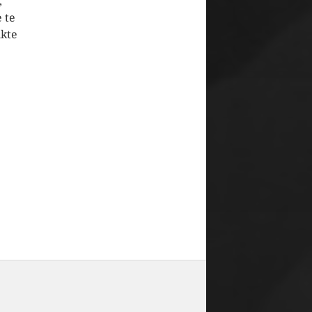
,
 te
nkte