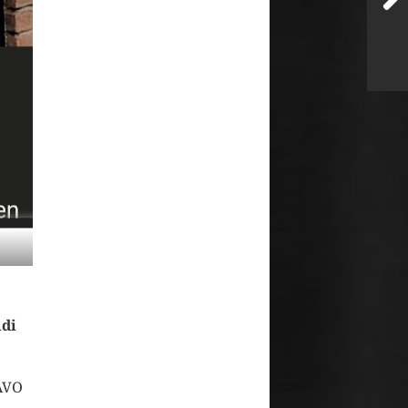
idi
HAVO