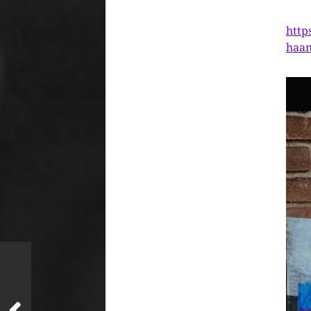
http
haan