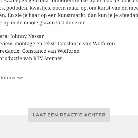
i Haanepen gebruikt inmiddels make-up en ook de doosjes
jes, potloden, kwastjes, noem maar op, om kunst van en mee
n. En zie je haar op een kunstmarkt, dan kun je je afgeda
-up in de mooie glazen kist doneren.
ra: Johnny Nassar
rview, montage en tekst: Constance van Wolferen
redactie: Constance van Wolferen
productie van RTV Sternet
r
Interviews
LAAT EEN REACTIE ACHTER